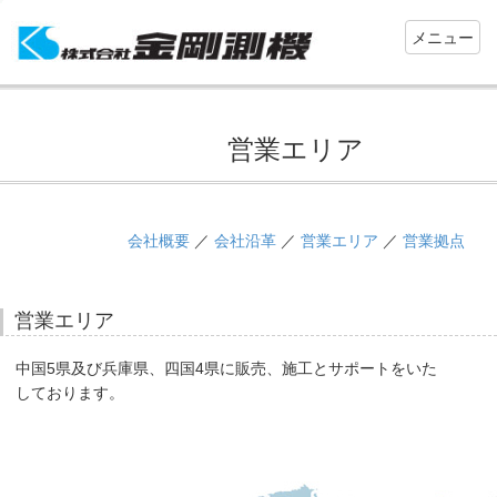
Toggle
メニュー
navigation
営業エリア
会社概要
／
会社沿革
／
営業エリア
／
営業拠点
営業エリア
中国5県及び兵庫県、四国4県に販売、施工とサポートをいた
しております。